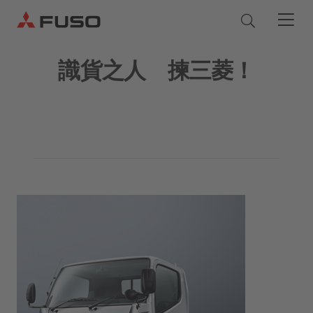
識貨之人 揀三菱！
產品
貨車
零件和服務
巴士
原廠服務
關於我們
原廠服務
Quick Links - Chinese (Traditional)
正廠零件
服務承諾
三菱 FUSO
優惠及動態
易手車服務
eCanter
Canter
正廠零件
檢查及維修
公司簡介
電動貨車
租車服務
輕型貨車
FUSO 超值零件
企業及車隊銷售
Rosa
新聞稿
正廠化學品
輕型巴士