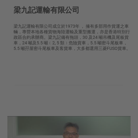
梁九記運輸有限公司
梁九記運輸有限公司成立於1973年 ， 擁有多部用作貨運之車
輛，專營本地各種貨物海陸運輸及重型搬運，亦是香港特別行
政區合約承辦商。梁九記備有拖頭，30 及24 噸吊機及尾板貨
車，24 噸及5.5 噸﹝2, 5 類﹞危險貨車，5.5 噸密斗尾板車，
5.5 噸孖屋密斗尾板車及客貨車，大多都選用三菱FUSO貨車。