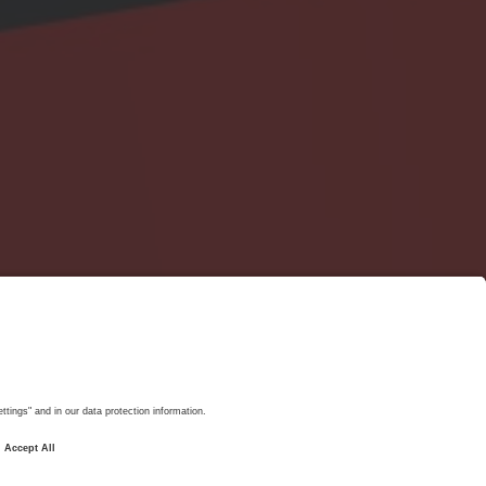
平面尺寸圖
規格說明
優惠資訊