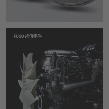
FUSO 超值零件