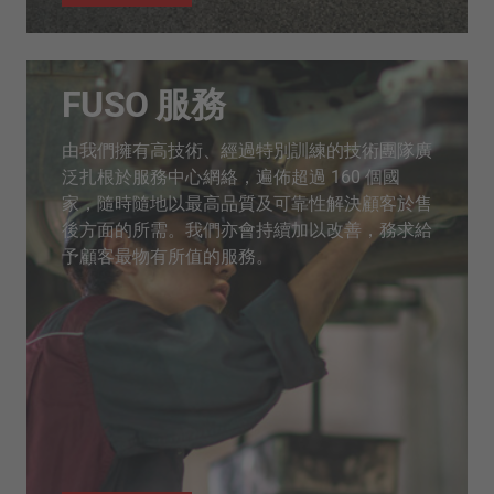
FUSO 服務
由我們擁有高技術、經過特別訓練的技術團隊廣
泛扎根於服務中心網絡，遍佈超過 160 個國
家，隨時隨地以最高品質及可靠性解決顧客於售
後方面的所需。我們亦會持續加以改善，務求給
予顧客最物有所值的服務。