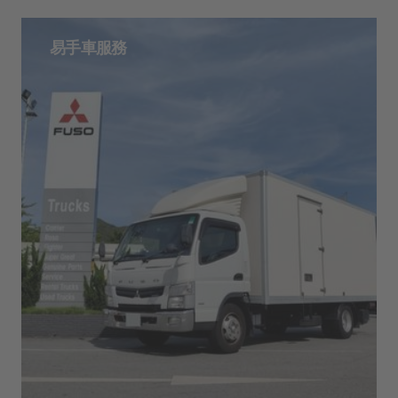
易手車服務