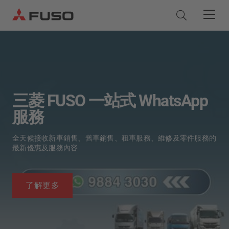
產品
貨車
零件和服務
三菱 FUSO 一站式 WhatsApp
服務
巴士
原廠服務
關於我們
全天候接收新車銷售、舊車銷售、租車服務、維修及零件服務的
原廠服務
最新優惠及服務內容
Quick Links - Chinese (Traditional)
正廠零件
服務承諾
三菱 FUSO
優惠及動態
易手車服務
eCanter
Canter
正廠零件
檢查及維修
公司簡介
電動貨車
租車服務
輕型貨車
了解更多
FUSO 超值零件
企業及車隊銷售
Rosa
新聞稿
正廠化學品
輕型巴士