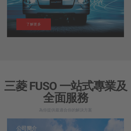
了解更多
三菱 FUSO 一站式專業及
全面服務
為你提供最適合你的解決方案
公司簡介