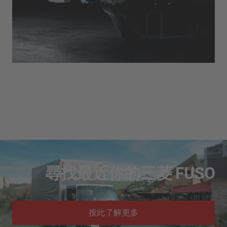
尋找最近你的三菱 FUSO
按此了解更多