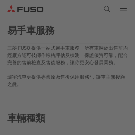
易手車服務
產品
三菱 FUSO 提供一站式易手車服務，所有車輛於出售前均
貨車
零件和服務
經廠方認可技師作嚴格評估及檢測，保證優質可靠，配合
完善的售前檢查及售後服務，讓你更安心發展業務。
巴士
原廠服務
關於我們
環宇汽車更提供專業原廠售後保用服務*，讓車主無後顧
之憂。
原廠服務
Quick Links - Chinese (Traditional)
正廠零件
服務承諾
三菱 FUSO
優惠及動態
易手車服務
eCanter
Canter
正廠零件
檢查及維修
公司簡介
電動貨車
租車服務
輕型貨車
FUSO 超值零件
車輛種類
企業及車隊銷售
Rosa
新聞稿
正廠化學品
輕型巴士