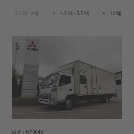
聯絡我們
8.2 噸 - 9 噸
4.5 噸 - 5.5 噸
16 噸
Fighter
Super Great
中型貨車
重型貨車
English
編號：NT0049