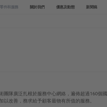
零件和服務
關於我們
優惠及動態
新聞稿
原廠服務
三菱 FUSO
正廠零件
公司簡介
原廠服務
正廠零件
企業及車隊銷售
服務承諾
FUSO 超值零件
檢查及維修
正廠化學品
Fighter
Super Great
中型貨車
重型貨車
術團隊廣泛扎根於服務中心網絡，遍佈超過160個
加以改善，務求給予顧客最物有所值的服務。