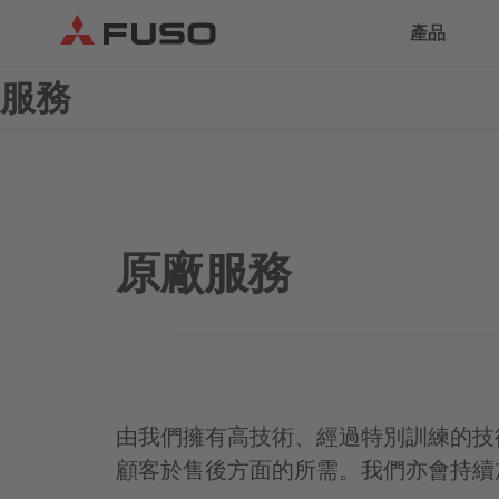
產品
服務
貨車
巴士
原廠服務
eCanter
Canter
電動貨車
輕型貨車
由我們擁有高技術、經過特別訓練的技
顧客於售後方面的所需。我們亦會持續