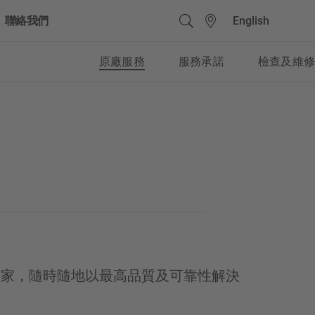
English
聯絡我們
原廠服務
服務承諾
檢查及維修
Quick Links - Chinese
(Traditional)
易手車服務
租車服務
國家，隨時隨地以最高品質及可靠性解決