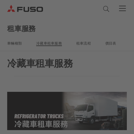
租車服務
產品
車輛種類
冷藏車租車服務
租車流程
價目表
貨車
零件和服務
冷藏車租車服務
巴士
原廠服務
關於我們
原廠服務
Quick Links - Chinese (Traditional)
正廠零件
服務承諾
三菱 FUSO
優惠及動態
易手車服務
eCanter
Canter
正廠零件
檢查及維修
公司簡介
電動貨車
租車服務
輕型貨車
FUSO 超值零件
企業及車隊銷售
Rosa
新聞稿
正廠化學品
輕型巴士