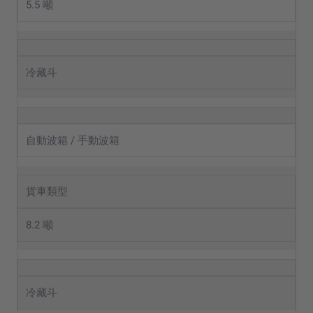
5.5 噸
冷藏斗
自動波箱 / 手動波箱
貨車類型
8.2 噸
冷藏斗