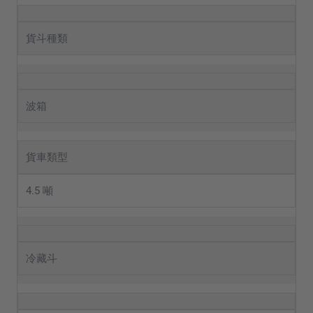
貨斗種類
波箱
貨車類型
4.5 噸
冷藏斗