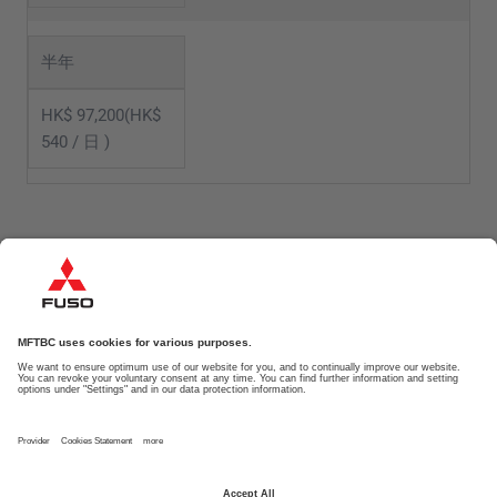
半年
HK$ 97,200(HK$
540 / 日 )
* 按金港幣 $9,000 及隧道費按金港幣 $2,500 ( 受條款約束 )。如有更改，恕不另行通知。如有任何爭議，環宇汽
車有限公司保留最終決定權。