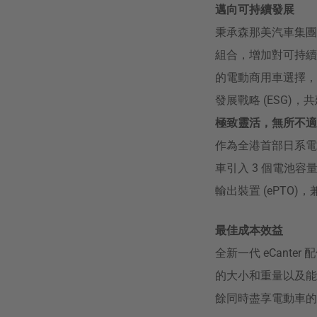
邁向可持續發展
秉承森那美汽車集團
組合，增加對可持續
的電動商用車選擇，
發展戰略 (ESG)
極致靈活，無所不適
作為全港首部日系電
車引入 3 個電池容
輸出裝置 (ePT
最佳成本效益
全新一代 eCant
的大小和重量以及能量
餘同時盡享電動車的