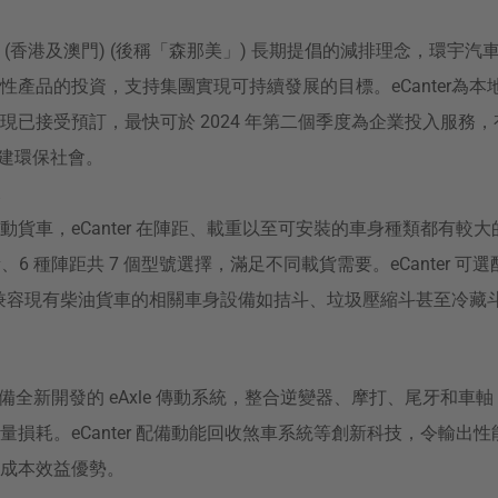
 (香港及澳門) (後稱「森那美」) 長期提倡的減排理念，環宇
性產品的投資，支持集團實現可持續發展的目標。eCanter為
現已接受預訂，最快可於 2024 年第二個季度為企業投入服務
，共建環保社會。
動貨車，eCanter 在陣距、載重以至可安裝的車身種類都有較
量、6 種陣距共 7 個型號選擇，滿足不同載貨需要。eCanter 
O)，兼容現有柴油貨車的相關車身設備如拮斗、垃圾壓縮斗甚至冷藏
er 配備全新開發的 eAxle 傳動系統，整合逆變器、摩打、尾牙和
損耗。eCanter 配備動能回收煞車系統等創新科技，令輸出性能媲美
成本效益優勢。