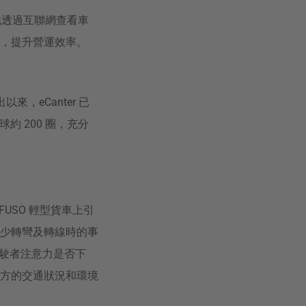
時隨地透過互聯網查看車
，提升營運效率。
以來，eCanter 已
約 200 圈，充分
FUSO 輕型貨車上引
盲點，減少轉彎及轉線時的事
分析駕駛者注意力是否下
方的交通狀況和環境