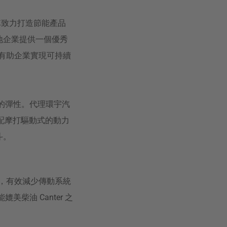
汽車致力打造節能產品
本地企業提供一個優秀
，有助企業實現可持續
大的彈性。代理環宇汽
可選配摩打驅動式的動力
斗。
車軸，有效減少傳動系統
柴油 Canter 之