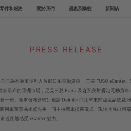
零件和服務
關於我們
優惠及動態
新聞稿
原廠服務
三菱 FUSO
正廠零件
公司簡介
原廠服務
正廠零件
企業及車隊銷售
服務承諾
FUSO 超值零件
檢查及維修
正廠化學品
Fighter
Super Great
公司為香港市場引入首部日系電動貨車 – 三菱 FUSO eCante
中型貨車
重型貨車
本以外首個發布的亞洲市場，足見三菱 FUSO 及森那美對香港電動
步。新車發布會特別邀請 Daimler 商用車東南亞區副總裁 Mr. Ky
商用車董事馮永堅先生一同主持新車揭幕儀式，現場共展出兩部
讓大家近距離感受 eCanter 魅力。