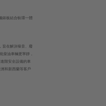
能儀錶板結合軚環一體
貨車，旨在解決噪音、廢
傳統柴油車輛更寧靜，
布配備進階安全設備的車
、澳洲和新西蘭等客戶