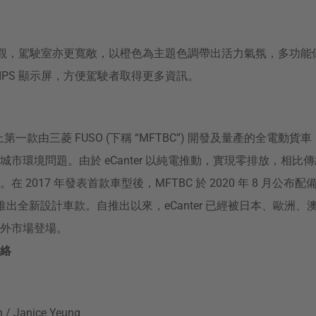
了全新外觀，駕駛室亦更寬敞，以橙色為主題色調帶出活力氣氛，多功
吋 IPS 顯示屏，方便駕駛者取得更多資訊。
場上第一款由三菱 FUSO (下稱 “MFTBC”) 開發及量產的全電動
市環境問題。由於 eCanter 以純電推動，實現零排放，相比
 2017 年發表首款車型後，MFTBC 於 2020 年 8 月公
 月更推出全新設計車款。自推出以來，eCanter 已經被日本、歐洲
外市場登場。
絡
/ Janice Yeung