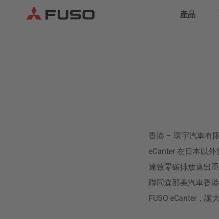
產品
貨車
巴士
eCanter
Canter
香港
– 環宇汽車有限
電動貨車
輕型貨車
eCanter 在日
達致零碳排放邁出重要一
聯同森那美汽車香港
FUSO eCanter，