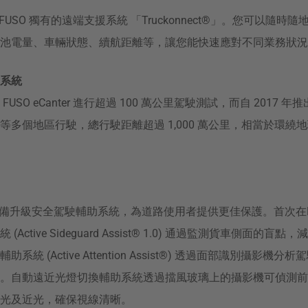
三菱 FUSO 獨有的遠端支援系統 「Truckonnect®️」。您可以隨
池電量、車輛狀態、續航距離等，讓您能快速應對不同業務狀況
系統
SO eCanter 進行超過 100 萬公里駕駛測試，而自 2017 年推出
多個地區行駛，總行駛距離超過 1,000 萬公里，相當於環繞地球
er 配備升級安全駕駛輔助系統，為道路使用者提供更佳保護。首次在
Active Sideguard Assist® 1.0) 通過監測貨車側面的
統 (Active Attention Assist®) 透過面部識別攝影機
。自動遠近光燈切換輔助系統透過擋風玻璃上的攝影機可偵測前
光及近光，確保視線清晰。