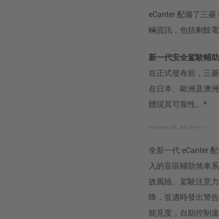
eCanter 配備了
輛資訊，包括剩餘電
新一代安全駕駛輔助
在正式發布前，三菱 FU
在日本、歐洲及澳洲等
體現其可靠性。*
*根據 MFTBC 研究，截至 2024 年 1 月
全新一代 eCant
入的盲區輔助煞車系統 (
故風險。駕駛注意力輔助系
降，並適時發出警告
能見度，自助控制遠